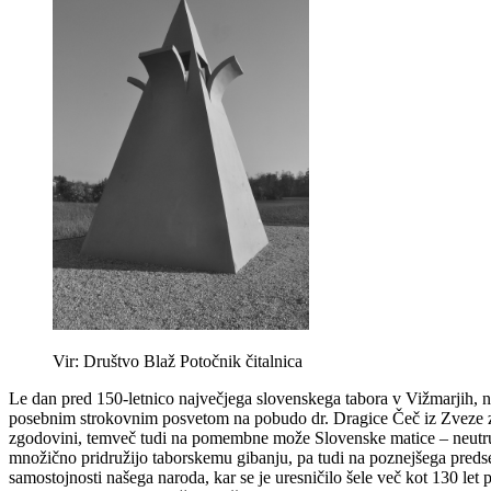
Vir: Društvo Blaž Potočnik čitalnica
Le dan pred 150-letnico največjega slovenskega tabora v Vižmarjih, n
posebnim strokovnim posvetom na pobudo dr. Dragice Čeč iz Zveze zg
zgodovini, temveč tudi na pomembne može Slovenske matice – neutrudn
množično pridružijo taborskemu gibanju, pa tudi na poznejšega predse
samostojnosti našega naroda, kar se je uresničilo šele več kot 130 le