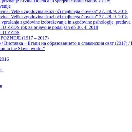
 priznanje Ervina Dolenca in sprejem častnih članov ZZDS
venije
a. Velika zgodovina skozi oči majhnega človeka” 27.-28. 9. 2018
a. Velika zgodovina skozi oči majhnega človeka” 27.-28. 9. 2018
vprašanja zgodovine izobraževanja in zgodovine psihologije, predava 2
-rok za prijavo je podaljšan do 30. 4. 2018
JU ZZDS
OZNEJE (1917 – 2017)
) / Виставка – Етапи на образованието в славянския свят (2017) / Exh
ion in the Slavic world.”
 2016
ca
or