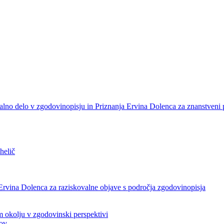
alno delo v zgodovinopisju in Priznanja Ervina Dolenca za znanstveni
helič
Ervina Dolenca za raziskovalne objave s področja zgodovinopisja
okolju v zgodovinski perspektivi
tov