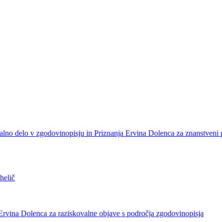
alno delo v zgodovinopisju in Priznanja Ervina Dolenca za znanstveni
helič
Ervina Dolenca za raziskovalne objave s področja zgodovinopisja