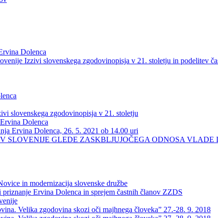
 Ervina Dolenca
enije Izzivi slovenskega zgodovinopisja v 21. stoletju in podelitev ča
olenca
ivi slovenskega zgodovinopisja v 21. stoletju
 Ervina Dolenca
nja Ervina Dolenca, 26. 5. 2021 ob 14.00 uri
EV SLOVENIJE GLEDE ZASKBLJUJOČEGA ODNOSA VLADE 
 Novice in modernizacija slovenske družbe
 priznanje Ervina Dolenca in sprejem častnih članov ZZDS
venije
a. Velika zgodovina skozi oči majhnega človeka” 27.-28. 9. 2018