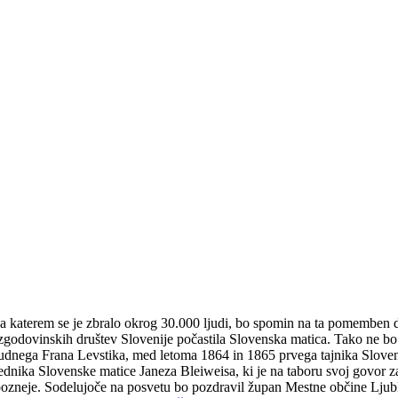
a katerem se je zbralo okrog 30.000 ljudi, bo spomin na ta pomemben do
odovinskih društev Slovenije počastila Slovenska matica. Tako ne bo
ega Frana Levstika, med letoma 1864 in 1865 prvega tajnika Slovenske
dnika Slovenske matice Janeza Bleiweisa, ki je na taboru svoj govor za
t pozneje. Sodelujoče na posvetu bo pozdravil župan Mestne občine Ljublj