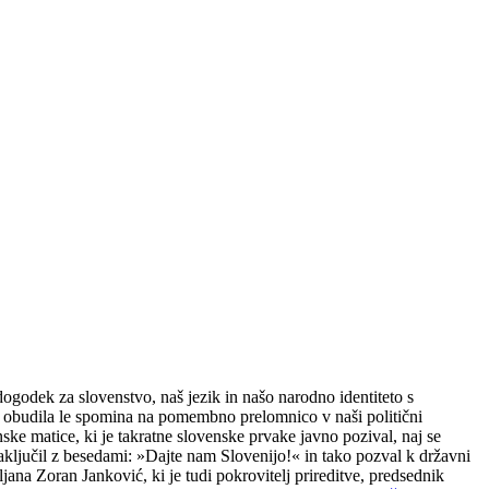
godek za slovenstvo, naš jezik in našo narodno identiteto s
 obudila le spomina na pomembno prelomnico v naši politični
 matice, ki je takratne slovenske prvake javno pozival, naj se
ključil z besedami: »Dajte nam Slovenijo!« in tako pozval k državni
ana Zoran Janković, ki je tudi pokrovitelj prireditve, predsednik