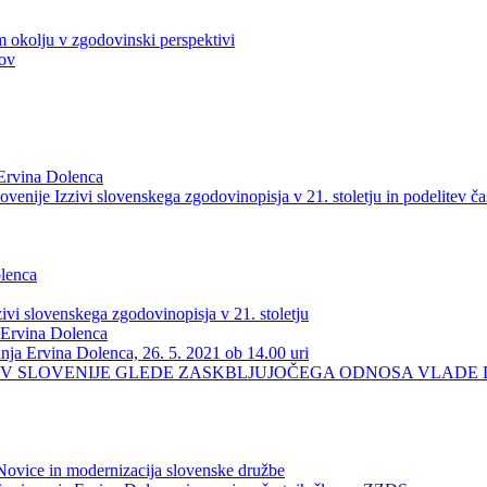
okolju v zgodovinski perspektivi
tov
 Ervina Dolenca
enije Izzivi slovenskega zgodovinopisja v 21. stoletju in podelitev ča
olenca
ivi slovenskega zgodovinopisja v 21. stoletju
 Ervina Dolenca
nja Ervina Dolenca, 26. 5. 2021 ob 14.00 uri
EV SLOVENIJE GLEDE ZASKBLJUJOČEGA ODNOSA VLADE 
 Novice in modernizacija slovenske družbe