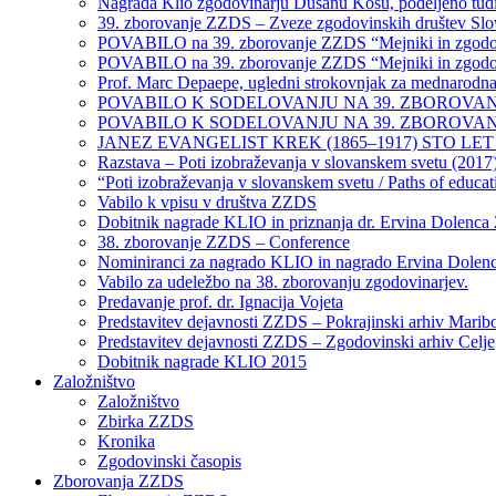
Nagrada Klio zgodovinarju Dušanu Kosu, podeljeno tudi
39. zborovanje ZZDS – Zveze zgodovinskih društev Slo
POVABILO na 39. zborovanje ZZDS “Mejniki in zgodovin
POVABILO na 39. zborovanje ZZDS “Mejniki in zgodovin
Prof. Marc Depaepe, ugledni strokovnjak za mednarodna 
POVABILO K SODELOVANJU NA 39. ZBOROVANJU ZZDS
POVABILO K SODELOVANJU NA 39. ZBOROVAN
JANEZ EVANGELIST KREK (1865–1917) STO LET P
Razstava – Poti izobraževanja v slovanskem svetu (2017
“Poti izobraževanja v slovanskem svetu / Paths of educat
Vabilo k vpisu v društva ZZDS
Dobitnik nagrade KLIO in priznanja dr. Ervina Dolenca
38. zborovanje ZZDS – Conference
Nominiranci za nagrado KLIO in nagrado Ervina Dolen
Vabilo za udeležbo na 38. zborovanju zgodovinarjev.
Predavanje prof. dr. Ignacija Vojeta
Predstavitev dejavnosti ZZDS – Pokrajinski arhiv Marib
Predstavitev dejavnosti ZZDS – Zgodovinski arhiv Celje
Dobitnik nagrade KLIO 2015
Založništvo
Založništvo
Zbirka ZZDS
Kronika
Zgodovinski časopis
Zborovanja ZZDS