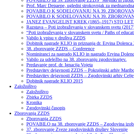
POVABILO na 39. zborovanje ZZDS “Mejniki in zgodovin
Prof. Marc Depaepe, ugledni strokovnjak za mednarodna 
POVABILO K SODELOVANJU NA 39. ZBOROVANJU ZZDS
POVABILO K SODELOVANJU NA 39. ZBOROVAN
JANEZ EVANGELIST KREK (1865–1917) STO LET P
Razstava – Poti izobraževanja v slovanskem svetu (2017
“Poti izobraževanja v slovanskem svetu / Paths of educat
Vabilo k vpisu v društva ZZDS
Dobitnik nagrade KLIO in priznanja dr. Ervina Dolenca
38. zborovanje ZZDS – Conference
Nominiranci za nagrado KLIO in nagrado Ervina Dolen
Vabilo za udeležbo na 38. zborovanju zgodovinarjev.
Predavanje prof. dr. Ignacija Vojeta
Predstavitev dejavnosti ZZDS – Pokrajinski arhiv Marib
Predstavitev dejavnosti ZZDS – Zgodovinski arhiv Celje
Dobitnik nagrade KLIO 2015
Založništvo
Založništvo
Zbirka ZZDS
Kronika
Zgodovinski časopis
Zborovanja ZZDS
Zborovanja ZZDS
POVABILO na 38. zborovanje ZZDS – Zgodovina izob
37. zborovanje Zveze zgodovinskih društev Slovenije