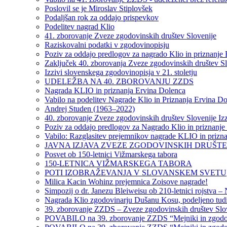
Poslovil se je Miroslav Stiplovšek
Podaljšan rok za oddajo prispevkov
Podelitev nagrad Klio
41. zborovanje Zveze zgodovinskih društev Slovenije
Raziskovalni podatki v zgodovinopisju
Poziv za oddajo predlogov za nagrado Klio in priznanje
Zaključek 40. zborovanja Zveze zgodovinskih društev Slov
Izzivi slovenskega zgodovinopisja v 21. stoletju
UDELEŽBA NA 40. ZBOROVANJU ZZDS
Nagrada KLIO in priznanja Ervina Dolenca
Vabilo na podelitev Nagrade Klio in Priznanja Ervina D
Andrej Studen (1963–2022)
40. zborovanje Zveze zgodovinskih društev Slovenije Izz
Poziv za oddajo predlogov za Nagrado Klio in priznanje
Vabilo: Razglasitev prejemnikov nagrade KLIO in prizna
JAVNA IZJAVA ZVEZE ZGODOVINSKIH DRUŠT
Posvet ob 150-letnici Vižmarskega tabora
150-LETNICA VIŽMARSKEGA TABORA
POTI IZOBRAŽEVANJA V SLOVANSKEM SVETU
Milica Kacin Wohinz prejemnica Zoisove nagrade!
Simpozij o dr. Janezu Bleiweisu ob 210-letnici rojstva –
Nagrada Klio zgodovinarju Dušanu Kosu, podeljeno tudi
39. zborovanje ZZDS – Zveze zgodovinskih društev Slo
POVABILO na 39. zborovanje ZZDS “Mejniki in zgodovin