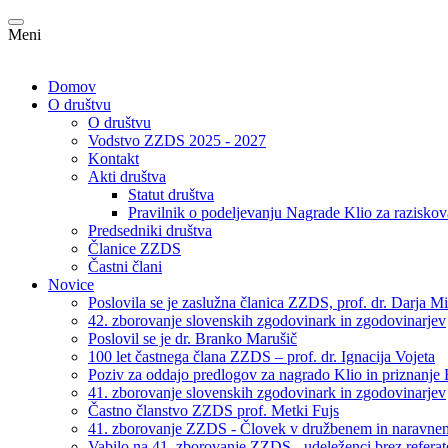
Meni
Domov
O društvu
O društvu
Vodstvo ZZDS 2025 - 2027
Kontakt
Akti društva
Statut društva
Pravilnik o podeljevanju Nagrade Klio za raziskov
Predsedniki društva
Članice ZZDS
Častni člani
Novice
Poslovila se je zaslužna članica ZZDS, prof. dr. Darja Mi
42. zborovanje slovenskih zgodovinark in zgodovinarjev
Poslovil se je dr. Branko Marušič
100 let častnega člana ZZDS – prof. dr. Ignacija Vojeta
Poziv za oddajo predlogov za nagrado Klio in priznanje 
41. zborovanje slovenskih zgodovinark in zgodovinarjev
Častno članstvo ZZDS prof. Metki Fujs
41. zborovanje ZZDS - Človek v družbenem in naravnem 
Vabilo na 41. zborovanje ZZDS - udeleženci brez refera