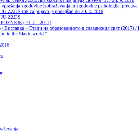
a. Velika zgodovina skozi oči majhnega človeka” 27.-28. 9. 2018
vprašanja zgodovine izobraževanja in zgodovine psihologije, predava 2
-rok za prijavo je podaljšan do 30. 4. 2018
JU ZZDS
OZNEJE (1917 – 2017)
) / Виставка – Етапи на образованието в славянския свят (2017) / Exh
ion in the Slavic world.”
 2016
ca
or
raževanja