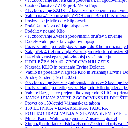
41. zborovanje slovenskih zgodovinark in zgodovinarjev
Častno članstvo ZZDS prof. Metki Fujs
41. zborovanje ZZDS - Človek v družbenem in naravnem 
Vabilo na 41. zborovanje ZZDS - udeleženci brez refera
Poslovil se je Miroslav Stiplovšek
Podaljšan rok za oddajo prispevkov
Podelitev nagrad Klio
41. zborovanje Zveze zgodovinskih društev Slovenije
Raziskovalni podatki v zgodovinopisju
Poziv za oddajo predlogov za nagrado Klio in priznanje
Zaključek 40. zborovanja Zveze zgodovinskih društev Slov
Izzivi slovenskega zgodovinopisja v 21. stoletju
UDELEŽBA NA 40. ZBOROVANJU ZZDS
Nagrada KLIO in priznanja Ervina Dolenca
Vabilo na podelitev Nagrade Klio in Priznanja Ervina D
Andrej Studen (1963–2022)
40. zborovanje Zveze zgodovinskih društev Slovenije Izz
Poziv za oddajo predlogov za Nagrado Klio in priznanje
Vabilo: Razglasitev prejemnikov nagrade KLIO in prizna
JAVNA IZJAVA ZVEZE ZGODOVINSKIH DRUŠT
Posvet ob 150-letnici Vižmarskega tabora
150-LETNICA VIŽMARSKEGA TABORA
POTI IZOBRAŽEVANJA V SLOVANSKEM SVETU
Milica Kacin Wohinz prejemnica Zoisove nagrade!
Simpozij o dr. Janezu Bleiweisu ob 210-letnici rojstva –