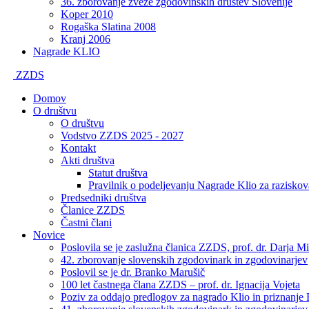
36. zborovanje zveze zgodovinskih društev Slovenije
Koper 2010
Rogaška Slatina 2008
Kranj 2006
Nagrade KLIO
ZZDS
Domov
O društvu
O društvu
Vodstvo ZZDS 2025 - 2027
Kontakt
Akti društva
Statut društva
Pravilnik o podeljevanju Nagrade Klio za raziskov
Predsedniki društva
Članice ZZDS
Častni člani
Novice
Poslovila se je zaslužna članica ZZDS, prof. dr. Darja Mi
42. zborovanje slovenskih zgodovinark in zgodovinarjev
Poslovil se je dr. Branko Marušič
100 let častnega člana ZZDS – prof. dr. Ignacija Vojeta
Poziv za oddajo predlogov za nagrado Klio in priznanje 