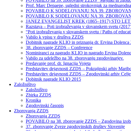
POVABILO na 39. zborovanje ZZDS “Mejniki in zgodovin
Prof. Marc Depaepe, ugledni strokovnjak za mednarodna 
POVABILO K SODELOVANJU NA 39. ZBOROVANJU ZZDS
POVABILO K SODELOVANJU NA 39. ZBOROVAN
JANEZ EVANGELIST KREK (1865–1917) STO LET P
Razstava – Poti izobraževanja v slovanskem svetu (2017
“Poti izobraževanja v slovanskem svetu / Paths of educat
Vabilo k vpisu v društva ZZDS
Dobitnik nagrade KLIO in priznanja dr. Ervina Dolenca
38. zborovanje ZZDS – Conference
Nominiranci za nagrado KLIO in nagrado Ervina Dolen
Vabilo za udeležbo na 38. zborovanju zgodovinarjev.
Predavanje prof. dr. Ignacija Vojeta
Predstavitev dejavnosti ZZDS – Pokrajinski arhiv Marib
Predstavitev dejavnosti ZZDS – Zgodovinski arhiv Celje
Dobitnik nagrade KLIO 2015
Založništvo
Založništvo
Zbirka ZZDS
Kronika
Zgodovinski časopis
Zborovanja ZZDS
Zborovanja ZZDS
POVABILO na 38. zborovanje ZZDS – Zgodovina izob
37. zborovanje Zveze zgodovinskih društev Slovenije