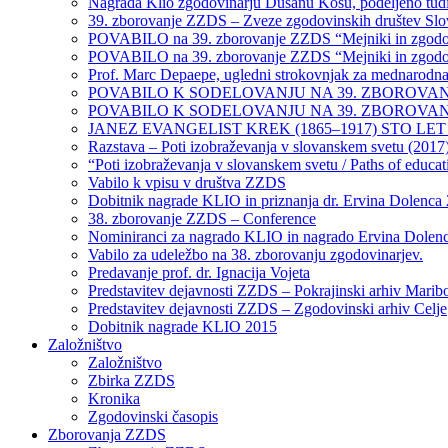
Nagrada Klio zgodovinarju Dušanu Kosu, podeljeno tudi
39. zborovanje ZZDS – Zveze zgodovinskih društev Slo
POVABILO na 39. zborovanje ZZDS “Mejniki in zgodovin
POVABILO na 39. zborovanje ZZDS “Mejniki in zgodovin
Prof. Marc Depaepe, ugledni strokovnjak za mednarodna 
POVABILO K SODELOVANJU NA 39. ZBOROVANJU ZZDS
POVABILO K SODELOVANJU NA 39. ZBOROVAN
JANEZ EVANGELIST KREK (1865–1917) STO LET P
Razstava – Poti izobraževanja v slovanskem svetu (2017
“Poti izobraževanja v slovanskem svetu / Paths of educat
Vabilo k vpisu v društva ZZDS
Dobitnik nagrade KLIO in priznanja dr. Ervina Dolenca
38. zborovanje ZZDS – Conference
Nominiranci za nagrado KLIO in nagrado Ervina Dolen
Vabilo za udeležbo na 38. zborovanju zgodovinarjev.
Predavanje prof. dr. Ignacija Vojeta
Predstavitev dejavnosti ZZDS – Pokrajinski arhiv Marib
Predstavitev dejavnosti ZZDS – Zgodovinski arhiv Celje
Dobitnik nagrade KLIO 2015
Založništvo
Založništvo
Zbirka ZZDS
Kronika
Zgodovinski časopis
Zborovanja ZZDS