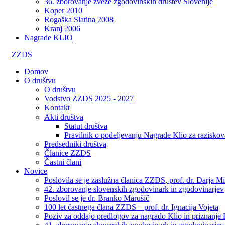
36. zborovanje zveze zgodovinskih društev Slovenije
Koper 2010
Rogaška Slatina 2008
Kranj 2006
Nagrade KLIO
ZZDS
Domov
O društvu
O društvu
Vodstvo ZZDS 2025 - 2027
Kontakt
Akti društva
Statut društva
Pravilnik o podeljevanju Nagrade Klio za raziskov
Predsedniki društva
Članice ZZDS
Častni člani
Novice
Poslovila se je zaslužna članica ZZDS, prof. dr. Darja Mi
42. zborovanje slovenskih zgodovinark in zgodovinarjev
Poslovil se je dr. Branko Marušič
100 let častnega člana ZZDS – prof. dr. Ignacija Vojeta
Poziv za oddajo predlogov za nagrado Klio in priznanje 