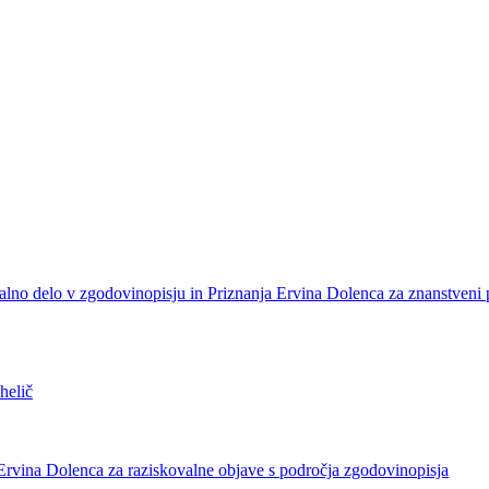
alno delo v zgodovinopisju in Priznanja Ervina Dolenca za znanstveni
helič
Ervina Dolenca za raziskovalne objave s področja zgodovinopisja