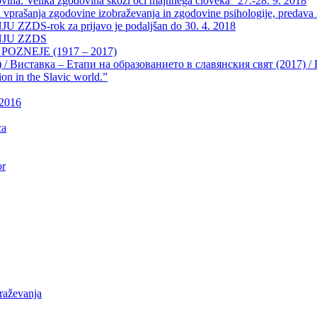
a. Velika zgodovina skozi oči majhnega človeka” 27.-28. 9. 2018
vprašanja zgodovine izobraževanja in zgodovine psihologije, predava 2
-rok za prijavo je podaljšan do 30. 4. 2018
JU ZZDS
OZNEJE (1917 – 2017)
) / Виставка – Етапи на образованието в славянския свят (2017) / Exh
ion in the Slavic world.”
 2016
ca
or
raževanja