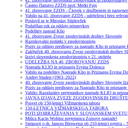
41. zborovanje slovenskih zgodovinark in zgodovinarjev
Častno članstvo ZZDS prof. Metki Fujs
41. zborovanje ZZDS - Človek v družbenem in naravnem 
Vabilo na 41. zborovanje ZZDS - udeleženci brez refera
Poslovil se je Miroslav Stiplovšek
Podaljšan rok za oddajo prispevkov
Podelitev nagrad Klio
41. zborovanje Zveze zgodovinskih društev Slovenije
Raziskovalni podatki v zgodovinopisju
Poziv za oddajo predlogov za nagrado Klio in priznanje
Zaključek 40. zborovanja Zveze zgodovinskih društev Slov
Izzivi slovenskega zgodovinopisja v 21. stoletju
UDELEŽBA NA 40. ZBOROVANJU ZZDS
Nagrada KLIO in priznanja Ervina Dolenca
Vabilo na podelitev Nagrade Klio in Priznanja Ervina D
Andrej Studen (1963–2022)
40. zborovanje Zveze zgodovinskih društev Slovenije Izz
Poziv za oddajo predlogov za Nagrado Klio in priznanje
Vabilo: Razglasitev prejemnikov nagrade KLIO in prizna
JAVNA IZJAVA ZVEZE ZGODOVINSKIH DRUŠT
Posvet ob 150-letnici Vižmarskega tabora
150-LETNICA VIŽMARSKEGA TABORA
POTI IZOBRAŽEVANJA V SLOVANSKEM SVETU
Milica Kacin Wohinz prejemnica Zoisove nagrade!
Simpozij o dr. Janezu Bleiweisu ob 210-letnici rojstva –