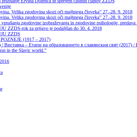
 priznanje Ervina Dolenca in sprejem častnih članov ZZDS
venije
a. Velika zgodovina skozi oči majhnega človeka” 27.-28. 9. 2018
a. Velika zgodovina skozi oči majhnega človeka” 27.-28. 9. 2018
vprašanja zgodovine izobraževanja in zgodovine psihologije, predava 2
-rok za prijavo je podaljšan do 30. 4. 2018
JU ZZDS
OZNEJE (1917 – 2017)
) / Виставка – Етапи на образованието в славянския свят (2017) / Exh
ion in the Slavic world.”
 2016
ca
or