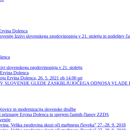
 Ervina Dolenca
enije Izzivi slovenskega zgodovinopisja v 21. stoletju in podelitev ča
olenca
ivi slovenskega zgodovinopisja v 21. stoletju
 Ervina Dolenca
nja Ervina Dolenca, 26. 5. 2021 ob 14.00 uri
EV SLOVENIJE GLEDE ZASKBLJUJOČEGA ODNOSA VLADE 
 Novice in modernizacija slovenske družbe
 priznanje Ervina Dolenca in sprejem častnih članov ZZDS
venije
a. Velika zgodovina skozi oči majhnega človeka” 27.-28. 9. 2018