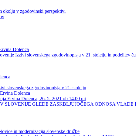
okolju v zgodovinski perspektivi
tov
 Ervina Dolenca
enije Izzivi slovenskega zgodovinopisja v 21. stoletju in podelitev ča
olenca
ivi slovenskega zgodovinopisja v 21. stoletju
 Ervina Dolenca
nja Ervina Dolenca, 26. 5. 2021 ob 14.00 uri
EV SLOVENIJE GLEDE ZASKBLJUJOČEGA ODNOSA VLADE 
 Novice in modernizacija slovenske družbe