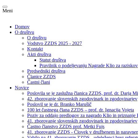
Meni
Domov
O društvu
O društvu
Vodstvo ZZDS 2025 - 2027
Kontakt
Akti društva
Statut društva
Pravilnik o podeljevanju Nagrade Klio za raziskov
Predsedniki društva
Članice ZZDS
Častni člani
Novice
Poslovila se je zaslužna članica ZZDS, prof. dr. Darja Mi
42. zborovanje slovenskih zgodovinark in zgodovinarjev
Poslovil se je dr. Branko Marušič
100 let častnega člana ZZDS – prof. dr. Ignacija Vojeta
Poziv za oddajo predlogov za nagrado Klio in priznanje 
41. zborovanje slovenskih zgodovinark in zgodovinarjev
Častno članstvo ZZDS prof. Metki Fujs
41. zborovanje ZZDS - Človek v družbenem in naravnem 
Vabilo na 41. zborovanje ZZDS - udeleženci brez refera