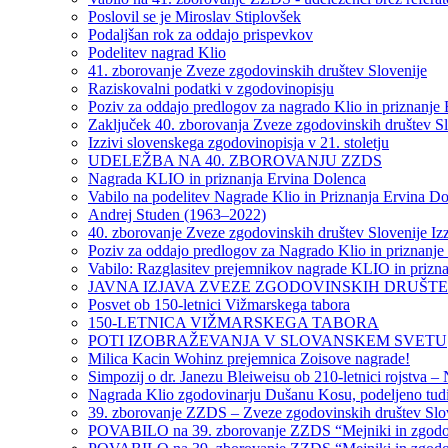
Poslovil se je Miroslav Stiplovšek
Podaljšan rok za oddajo prispevkov
Podelitev nagrad Klio
41. zborovanje Zveze zgodovinskih društev Slovenije
Raziskovalni podatki v zgodovinopisju
Poziv za oddajo predlogov za nagrado Klio in priznanje
Zaključek 40. zborovanja Zveze zgodovinskih društev Slov
Izzivi slovenskega zgodovinopisja v 21. stoletju
UDELEŽBA NA 40. ZBOROVANJU ZZDS
Nagrada KLIO in priznanja Ervina Dolenca
Vabilo na podelitev Nagrade Klio in Priznanja Ervina D
Andrej Studen (1963–2022)
40. zborovanje Zveze zgodovinskih društev Slovenije Izz
Poziv za oddajo predlogov za Nagrado Klio in priznanje
Vabilo: Razglasitev prejemnikov nagrade KLIO in prizna
JAVNA IZJAVA ZVEZE ZGODOVINSKIH DRUŠT
Posvet ob 150-letnici Vižmarskega tabora
150-LETNICA VIŽMARSKEGA TABORA
POTI IZOBRAŽEVANJA V SLOVANSKEM SVETU
Milica Kacin Wohinz prejemnica Zoisove nagrade!
Simpozij o dr. Janezu Bleiweisu ob 210-letnici rojstva –
Nagrada Klio zgodovinarju Dušanu Kosu, podeljeno tudi
39. zborovanje ZZDS – Zveze zgodovinskih društev Slo
POVABILO na 39. zborovanje ZZDS “Mejniki in zgodovin