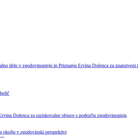
alno delo v zgodovinopisju in Priznanja Ervina Dolenca za znanstveni
helič
Ervina Dolenca za raziskovalne objave s področja zgodovinopisja
okolju v zgodovinski perspektivi
tov